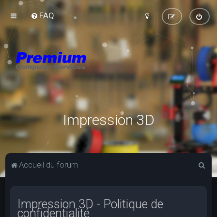
FAQ
Impression 3D
R
Accueil du forum
e
c
Impression 3D - Politique de
h
confidentialité