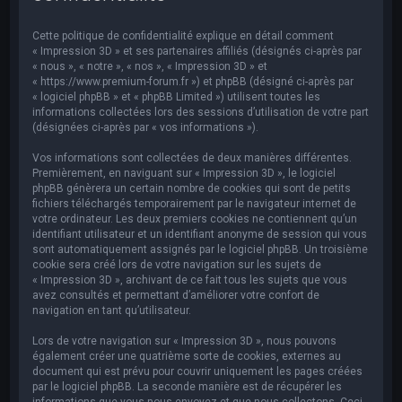
e
r
Cette politique de confidentialité explique en détail comment
c
« Impression 3D » et ses partenaires affiliés (désignés ci-après par
« nous », « notre », « nos », « Impression 3D » et
h
« https://www.premium-forum.fr ») et phpBB (désigné ci-après par
« logiciel phpBB » et « phpBB Limited ») utilisent toutes les
e
informations collectées lors des sessions d’utilisation de votre part
r
(désignées ci-après par « vos informations »).
Vos informations sont collectées de deux manières différentes.
Premièrement, en naviguant sur « Impression 3D », le logiciel
phpBB génèrera un certain nombre de cookies qui sont de petits
fichiers téléchargés temporairement par le navigateur internet de
votre ordinateur. Les deux premiers cookies ne contiennent qu’un
identifiant utilisateur et un identifiant anonyme de session qui vous
sont automatiquement assignés par le logiciel phpBB. Un troisième
cookie sera créé lors de votre navigation sur les sujets de
« Impression 3D », archivant de ce fait tous les sujets que vous
avez consultés et permettant d’améliorer votre confort de
navigation en tant qu’utilisateur.
Lors de votre navigation sur « Impression 3D », nous pouvons
également créer une quatrième sorte de cookies, externes au
document qui est prévu pour couvrir uniquement les pages créées
par le logiciel phpBB. La seconde manière est de récupérer les
informations que vous nous envoyez et que nous collectons. Ceci