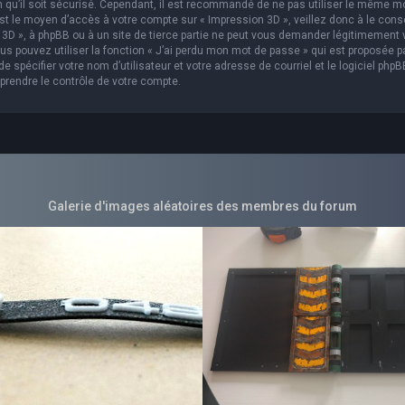
in qu’il soit sécurisé. Cependant, il est recommandé de ne pas utiliser le même m
est le moyen d’accès à votre compte sur « Impression 3D », veillez donc à le con
3D », à phpBB ou à un site de tierce partie ne peut vous demander légitimement 
s pouvez utiliser la fonction « J’ai perdu mon mot de passe » qui est proposée p
 spécifier votre nom d’utilisateur et votre adresse de courriel et le logiciel phpB
prendre le contrôle de votre compte.
Galerie d'images aléatoires des membres du forum