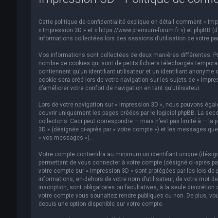
Cette politique de confidentialité explique en détail comment « Impre
« Impression 3D » et « https://www.premium-forum.fr ») et phpBB (dés
informations collectées lors des sessions d’utilisation de votre par
Vos informations sont collectées de deux manières différentes. Pr
nombre de cookies qui sont de petits fichiers téléchargés temporai
contiennent qu’un identifiant utilisateur et un identifiant anonym
cookie sera créé lors de votre navigation sur les sujets de « Impre
d’améliorer votre confort de navigation en tant qu’utilisateur.
Lors de votre navigation sur « Impression 3D », nous pouvons éga
couvrir uniquement les pages créées par le logiciel phpBB. La se
collectons. Ceci peut correspondre — mais n’est pas limité à — la p
3D » (désignée ci-après par « votre compte ») et les messages que 
« vos messages »).
Votre compte contiendra au minimum un identifiant unique (désigné
permettant de vous connecter à votre compte (désigné ci-après par
votre compte sur « Impression 3D » sont protégées par les lois de 
informations, en-dehors de votre nom d’utilisateur, de votre mot de
inscription, sont obligatoires ou facultatives, à la seule discréti
votre compte vous souhaitez rendre publiques ou non. De plus, vou
depuis une option disponible sur votre compte.