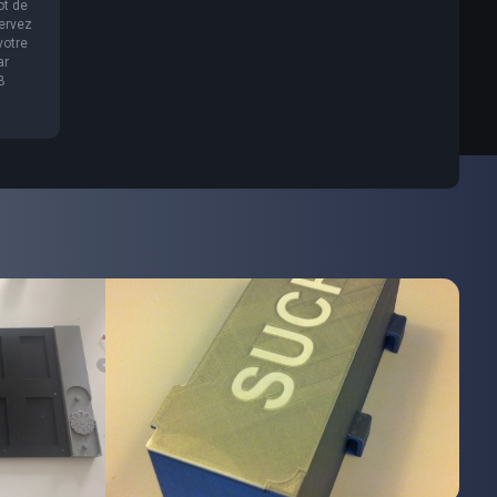
ot de
servez
votre
ar
B