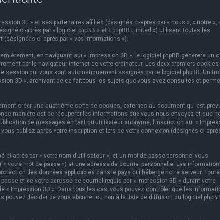
ssion 3D » et ses partenaires affiliés (désignés ci-après par « nous », « notre », 
igné ci-après par « logiciel phpBB » et « phpBB Limited ») utilisent toutes les
t (désignées ci-après par « vos informations »).
emièrement, en naviguant sur « Impression 3D », le logiciel phpBB génèrera un c
rement par le navigateur internet de votre ordinateur. Les deux premiers cookies
e de session qui vous sont automatiquement assignés par le logiciel phpBB. Un tr
ssion 3D », archivant de ce fait tous les sujets que vous avez consultés et perme
lement créer une quatrième sorte de cookies, externes au document qui est prév
conde manière est de récupérer les informations que vous nous envoyez et que n
ublication de messages en tant qu’utilisateur anonyme, l’inscription sur « Impres
vous publiez après votre inscription et lors de votre connexion (désignés ci-aprè
 ci-après par « votre nom d’utilisateur ») et un mot de passe personnel vous
 « votre mot de passe ») et une adresse de courriel personnelle. Les information
protection des données applicables dans le pays qui héberge notre serveur. Toute
 passe et de votre adresse de courriel requis par « Impression 3D » durant votre
on de « Impression 3D ». Dans tous les cas, vous pouvez contrôler quelles informat
s pouvez décider de vous abonner ou non à la liste de diffusion du logiciel phpB