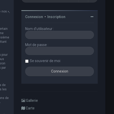
« nos »,
Connexion
•
Inscription
Nom d’utilisateur :
ertain
 ne
oisième
ttant
Mot de passe :
u pour
ous
Se souvenir de moi
sion
s par
s de
s les
ions de
Gallerie
B
Carte