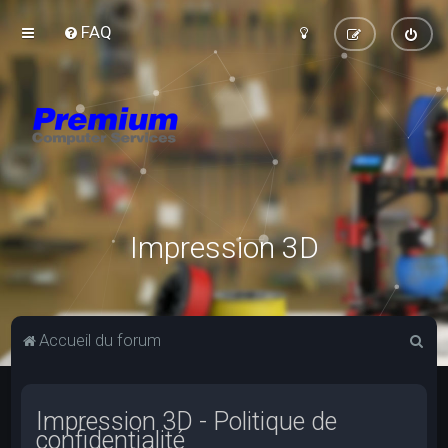
FAQ
Impression 3D
R
Accueil du forum
e
c
Impression 3D - Politique de
h
confidentialité