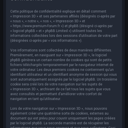
e
r
Cette politique de confidentialité explique en détail comment
c
« Impression 3D » et ses partenaires affiliés (désignés ci-après par
« nous », « notre », « nos », « Impression 3D » et
h
« https://www.premium-forum.fr ») et phpBB (désigné ci-après par
« logiciel phpBB » et « phpBB Limited ») utilisent toutes les
e
informations collectées lors des sessions d’utilisation de votre part
r
(désignées ci-après par « vos informations »).
Vos informations sont collectées de deux manières différentes.
Premièrement, en naviguant sur « Impression 3D », le logiciel
phpBB génèrera un certain nombre de cookies qui sont de petits
fichiers téléchargés temporairement par le navigateur internet de
votre ordinateur. Les deux premiers cookies ne contiennent qu’un
identifiant utilisateur et un identifiant anonyme de session qui vous
sont automatiquement assignés par le logiciel phpBB. Un troisième
cookie sera créé lors de votre navigation sur les sujets de
« Impression 3D », archivant de ce fait tous les sujets que vous
avez consultés et permettant d’améliorer votre confort de
navigation en tant qu’utilisateur.
Lors de votre navigation sur « Impression 3D », nous pouvons
également créer une quatrième sorte de cookies, externes au
document qui est prévu pour couvrir uniquement les pages créées
par le logiciel phpBB. La seconde manière est de récupérer les
informations que vous nous envoyez et que nous collectons. Ceci