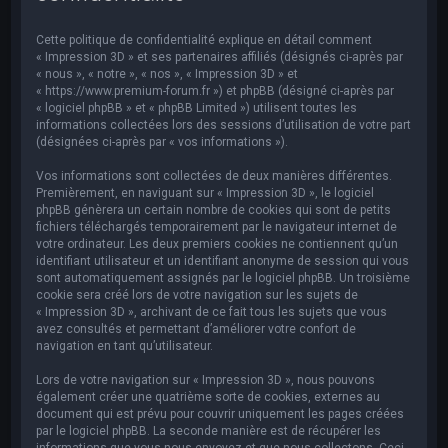
e
r
Cette politique de confidentialité explique en détail comment
c
« Impression 3D » et ses partenaires affiliés (désignés ci-après par
« nous », « notre », « nos », « Impression 3D » et
h
« https://www.premium-forum.fr ») et phpBB (désigné ci-après par
« logiciel phpBB » et « phpBB Limited ») utilisent toutes les
e
informations collectées lors des sessions d’utilisation de votre part
r
(désignées ci-après par « vos informations »).
Vos informations sont collectées de deux manières différentes.
Premièrement, en naviguant sur « Impression 3D », le logiciel
phpBB génèrera un certain nombre de cookies qui sont de petits
fichiers téléchargés temporairement par le navigateur internet de
votre ordinateur. Les deux premiers cookies ne contiennent qu’un
identifiant utilisateur et un identifiant anonyme de session qui vous
sont automatiquement assignés par le logiciel phpBB. Un troisième
cookie sera créé lors de votre navigation sur les sujets de
« Impression 3D », archivant de ce fait tous les sujets que vous
avez consultés et permettant d’améliorer votre confort de
navigation en tant qu’utilisateur.
Lors de votre navigation sur « Impression 3D », nous pouvons
également créer une quatrième sorte de cookies, externes au
document qui est prévu pour couvrir uniquement les pages créées
par le logiciel phpBB. La seconde manière est de récupérer les
informations que vous nous envoyez et que nous collectons. Ceci