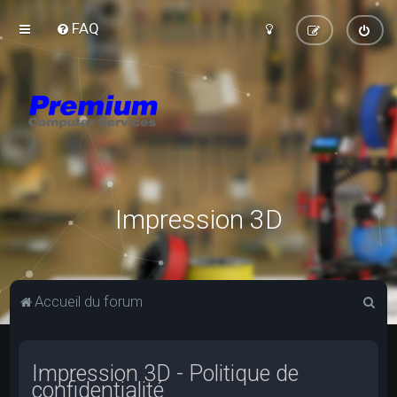
FAQ
Impression 3D
R
Accueil du forum
e
c
Impression 3D - Politique de
h
confidentialité