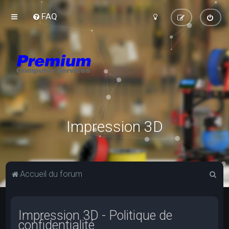
FAQ
Impression 3D
R
Accueil du forum
e
c
Impression 3D - Politique de
h
confidentialité