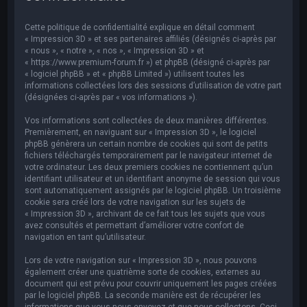
e
r
Cette politique de confidentialité explique en détail comment
c
« Impression 3D » et ses partenaires affiliés (désignés ci-après par
« nous », « notre », « nos », « Impression 3D » et
h
« https://www.premium-forum.fr ») et phpBB (désigné ci-après par
« logiciel phpBB » et « phpBB Limited ») utilisent toutes les
e
informations collectées lors des sessions d’utilisation de votre part
r
(désignées ci-après par « vos informations »).
Vos informations sont collectées de deux manières différentes.
Premièrement, en naviguant sur « Impression 3D », le logiciel
phpBB génèrera un certain nombre de cookies qui sont de petits
fichiers téléchargés temporairement par le navigateur internet de
votre ordinateur. Les deux premiers cookies ne contiennent qu’un
identifiant utilisateur et un identifiant anonyme de session qui vous
sont automatiquement assignés par le logiciel phpBB. Un troisième
cookie sera créé lors de votre navigation sur les sujets de
« Impression 3D », archivant de ce fait tous les sujets que vous
avez consultés et permettant d’améliorer votre confort de
navigation en tant qu’utilisateur.
Lors de votre navigation sur « Impression 3D », nous pouvons
également créer une quatrième sorte de cookies, externes au
document qui est prévu pour couvrir uniquement les pages créées
par le logiciel phpBB. La seconde manière est de récupérer les
informations que vous nous envoyez et que nous collectons. Ceci