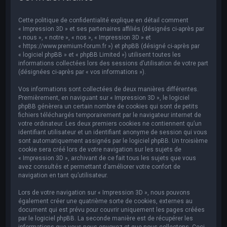
e
r
Cette politique de confidentialité explique en détail comment
c
« Impression 3D » et ses partenaires affiliés (désignés ci-après par
« nous », « notre », « nos », « Impression 3D » et
h
« https://www.premium-forum.fr ») et phpBB (désigné ci-après par
« logiciel phpBB » et « phpBB Limited ») utilisent toutes les
e
informations collectées lors des sessions d’utilisation de votre part
r
(désignées ci-après par « vos informations »).
Vos informations sont collectées de deux manières différentes.
Premièrement, en naviguant sur « Impression 3D », le logiciel
phpBB génèrera un certain nombre de cookies qui sont de petits
fichiers téléchargés temporairement par le navigateur internet de
votre ordinateur. Les deux premiers cookies ne contiennent qu’un
identifiant utilisateur et un identifiant anonyme de session qui vous
sont automatiquement assignés par le logiciel phpBB. Un troisième
cookie sera créé lors de votre navigation sur les sujets de
« Impression 3D », archivant de ce fait tous les sujets que vous
avez consultés et permettant d’améliorer votre confort de
navigation en tant qu’utilisateur.
Lors de votre navigation sur « Impression 3D », nous pouvons
également créer une quatrième sorte de cookies, externes au
document qui est prévu pour couvrir uniquement les pages créées
par le logiciel phpBB. La seconde manière est de récupérer les
informations que vous nous envoyez et que nous collectons. Ceci