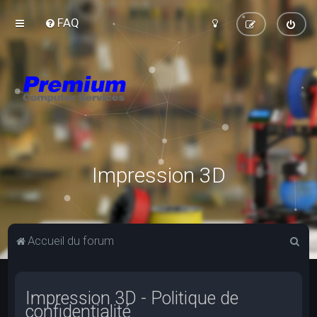
FAQ
Impression 3D
R
Accueil du forum
e
c
Impression 3D - Politique de
h
confidentialité