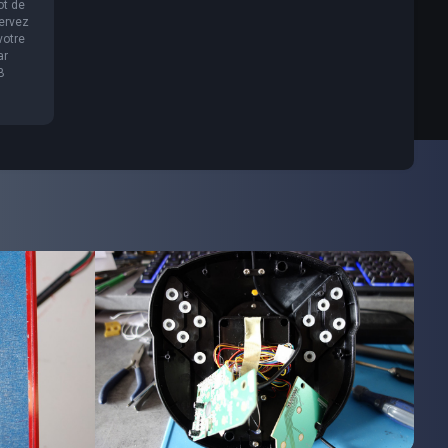
ot de
servez
votre
ar
B