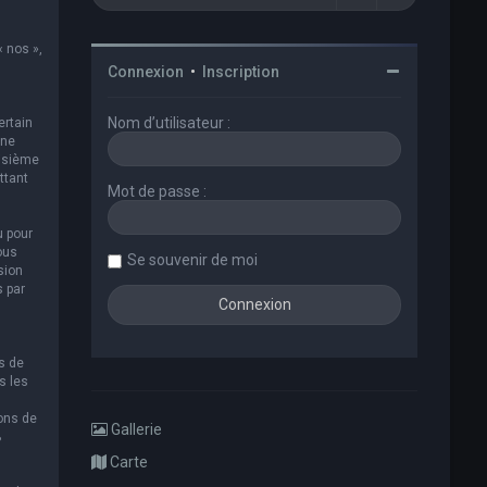
« nos »,
Connexion
•
Inscription
Nom d’utilisateur :
ertain
 ne
oisième
ttant
Mot de passe :
u pour
ous
Se souvenir de moi
sion
s par
s de
s les
ions de
Gallerie
B
Carte