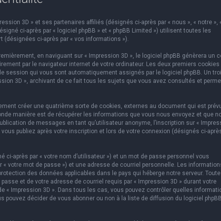
ssion 3D » et ses partenaires affiliés (désignés ci-après par « nous », « notre », 
igné ci-après par « logiciel phpBB » et « phpBB Limited ») utilisent toutes les
t (désignées ci-après par « vos informations »).
emièrement, en naviguant sur « Impression 3D », le logiciel phpBB génèrera un c
rement par le navigateur internet de votre ordinateur. Les deux premiers cookies
e de session qui vous sont automatiquement assignés par le logiciel phpBB. Un tr
ssion 3D », archivant de ce fait tous les sujets que vous avez consultés et perme
lement créer une quatrième sorte de cookies, externes au document qui est prév
conde manière est de récupérer les informations que vous nous envoyez et que n
ublication de messages en tant qu’utilisateur anonyme, l’inscription sur « Impres
vous publiez après votre inscription et lors de votre connexion (désignés ci-aprè
 ci-après par « votre nom d’utilisateur ») et un mot de passe personnel vous
 « votre mot de passe ») et une adresse de courriel personnelle. Les information
protection des données applicables dans le pays qui héberge notre serveur. Toute
 passe et de votre adresse de courriel requis par « Impression 3D » durant votre
on de « Impression 3D ». Dans tous les cas, vous pouvez contrôler quelles informat
s pouvez décider de vous abonner ou non à la liste de diffusion du logiciel phpB