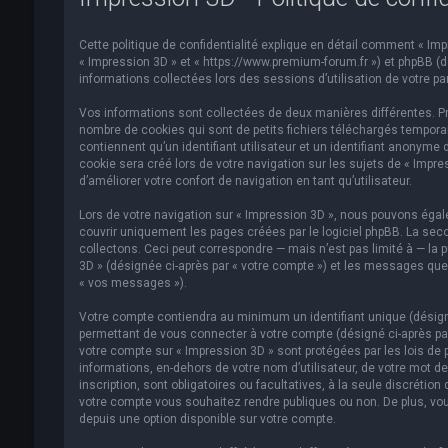
Cette politique de confidentialité explique en détail comment « Impre
« Impression 3D » et « https://www.premium-forum.fr ») et phpBB (dés
informations collectées lors des sessions d’utilisation de votre par
Vos informations sont collectées de deux manières différentes. Pr
nombre de cookies qui sont de petits fichiers téléchargés temporai
contiennent qu’un identifiant utilisateur et un identifiant anonym
cookie sera créé lors de votre navigation sur les sujets de « Impre
d’améliorer votre confort de navigation en tant qu’utilisateur.
Lors de votre navigation sur « Impression 3D », nous pouvons éga
couvrir uniquement les pages créées par le logiciel phpBB. La se
collectons. Ceci peut correspondre — mais n’est pas limité à — la p
3D » (désignée ci-après par « votre compte ») et les messages que 
« vos messages »).
Votre compte contiendra au minimum un identifiant unique (désigné
permettant de vous connecter à votre compte (désigné ci-après par
votre compte sur « Impression 3D » sont protégées par les lois de 
informations, en-dehors de votre nom d’utilisateur, de votre mot de
inscription, sont obligatoires ou facultatives, à la seule discréti
votre compte vous souhaitez rendre publiques ou non. De plus, vou
depuis une option disponible sur votre compte.