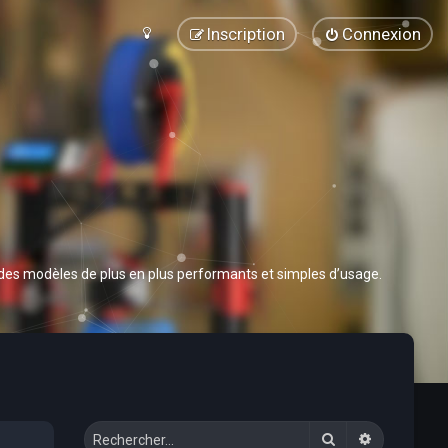
Inscription
Connexion
 des modèles de plus en plus performants et simples d’usage.
Rechercher
Recherche 