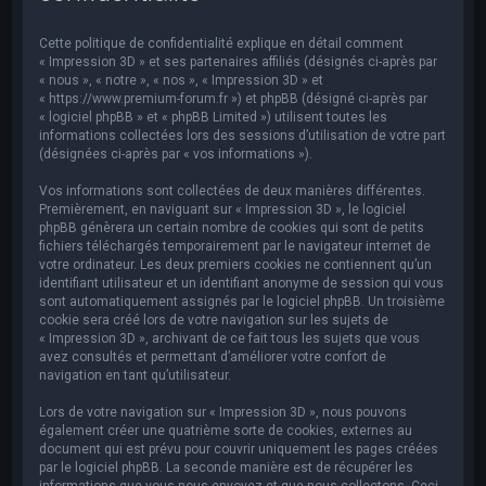
e
r
Cette politique de confidentialité explique en détail comment
c
« Impression 3D » et ses partenaires affiliés (désignés ci-après par
« nous », « notre », « nos », « Impression 3D » et
h
« https://www.premium-forum.fr ») et phpBB (désigné ci-après par
« logiciel phpBB » et « phpBB Limited ») utilisent toutes les
e
informations collectées lors des sessions d’utilisation de votre part
r
(désignées ci-après par « vos informations »).
Vos informations sont collectées de deux manières différentes.
Premièrement, en naviguant sur « Impression 3D », le logiciel
phpBB génèrera un certain nombre de cookies qui sont de petits
fichiers téléchargés temporairement par le navigateur internet de
votre ordinateur. Les deux premiers cookies ne contiennent qu’un
identifiant utilisateur et un identifiant anonyme de session qui vous
sont automatiquement assignés par le logiciel phpBB. Un troisième
cookie sera créé lors de votre navigation sur les sujets de
« Impression 3D », archivant de ce fait tous les sujets que vous
avez consultés et permettant d’améliorer votre confort de
navigation en tant qu’utilisateur.
Lors de votre navigation sur « Impression 3D », nous pouvons
également créer une quatrième sorte de cookies, externes au
document qui est prévu pour couvrir uniquement les pages créées
par le logiciel phpBB. La seconde manière est de récupérer les
informations que vous nous envoyez et que nous collectons. Ceci