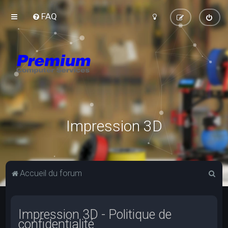
FAQ
Impression 3D
R
Accueil du forum
e
c
Impression 3D - Politique de
h
confidentialité