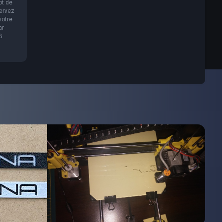
ot de
servez
votre
ar
B