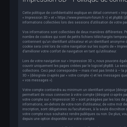
Cette politique de confidentialité explique en détail comment « Impre
« Impression 3D » et « https://www.premium-forum.fr ») et phpBB (dés
informations collectées lors des sessions d’utilisation de votre par
Vos informations sont collectées de deux manières différentes. Pr
nombre de cookies qui sont de petits fichiers téléchargés temporai
contiennent qu’un identifiant utilisateur et un identifiant anonym
cookie sera créé lors de votre navigation sur les sujets de « Impre
d’améliorer votre confort de navigation en tant qu’utilisateur.
Lors de votre navigation sur « Impression 3D », nous pouvons éga
couvrir uniquement les pages créées par le logiciel phpBB. La se
collectons. Ceci peut correspondre — mais n’est pas limité à — la p
3D » (désignée ci-après par « votre compte ») et les messages que 
« vos messages »).
Votre compte contiendra au minimum un identifiant unique (désigné
permettant de vous connecter à votre compte (désigné ci-après par
votre compte sur « Impression 3D » sont protégées par les lois de 
informations, en-dehors de votre nom d’utilisateur, de votre mot de
inscription, sont obligatoires ou facultatives, à la seule discréti
votre compte vous souhaitez rendre publiques ou non. De plus, vou
depuis une option disponible sur votre compte.