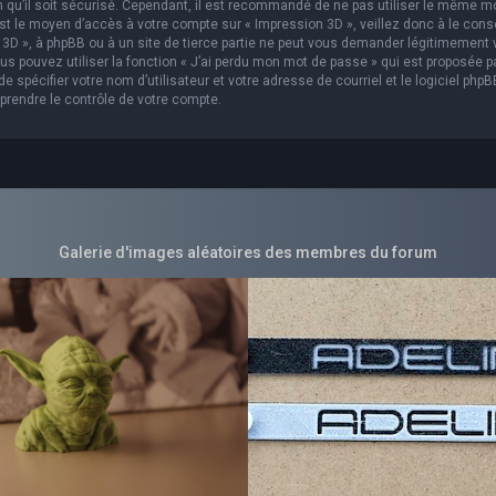
in qu’il soit sécurisé. Cependant, il est recommandé de ne pas utiliser le même m
est le moyen d’accès à votre compte sur « Impression 3D », veillez donc à le con
3D », à phpBB ou à un site de tierce partie ne peut vous demander légitimement 
s pouvez utiliser la fonction « J’ai perdu mon mot de passe » qui est proposée p
 spécifier votre nom d’utilisateur et votre adresse de courriel et le logiciel phpB
prendre le contrôle de votre compte.
Galerie d'images aléatoires des membres du forum