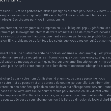
ssion 3D » et ses partenaires affiliés (désignés ci-après par « nous », « notre », 
igné ci-après par « logiciel phpBB » et « phpBB Limited ») utilisent toutes les
t (désignées ci-après par « vos informations »).
emièrement, en naviguant sur « Impression 3D », le logiciel phpBB génèrera un c
rement par le navigateur internet de votre ordinateur. Les deux premiers cookies
e de session qui vous sont automatiquement assignés par le logiciel phpBB. Un tr
ssion 3D », archivant de ce fait tous les sujets que vous avez consultés et perme
lement créer une quatrième sorte de cookies, externes au document qui est prév
conde manière est de récupérer les informations que vous nous envoyez et que n
ublication de messages en tant qu’utilisateur anonyme, l’inscription sur « Impres
vous publiez après votre inscription et lors de votre connexion (désignés ci-aprè
 ci-après par « votre nom d’utilisateur ») et un mot de passe personnel vous
 « votre mot de passe ») et une adresse de courriel personnelle. Les information
protection des données applicables dans le pays qui héberge notre serveur. Toute
 passe et de votre adresse de courriel requis par « Impression 3D » durant votre
on de « Impression 3D ». Dans tous les cas, vous pouvez contrôler quelles informat
s pouvez décider de vous abonner ou non à la liste de diffusion du logiciel phpB