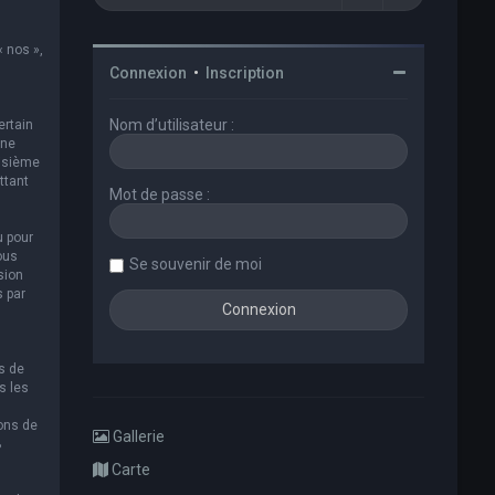
« nos »,
Connexion
•
Inscription
Nom d’utilisateur :
ertain
 ne
oisième
ttant
Mot de passe :
u pour
ous
Se souvenir de moi
sion
s par
s de
s les
ions de
Gallerie
B
Carte