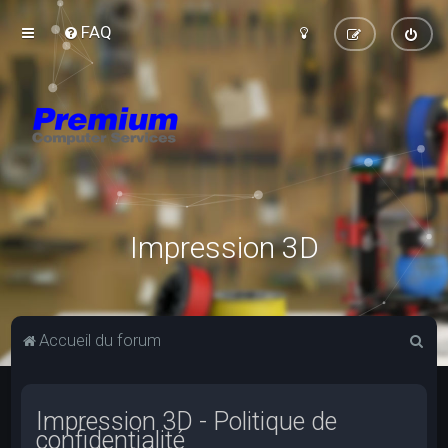
FAQ
Impression 3D
R
Accueil du forum
e
c
Impression 3D - Politique de
h
confidentialité