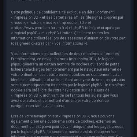
e
r
Cette politique de confidentialité explique en détail comment
c
« Impression 3D » et ses partenaires affiliés (désignés ci-après par
« nous », « notre », « nos », « Impression 3D » et
h
« https://www.premium-forum.fr ») et phpBB (désigné ci-après par
« logiciel phpBB » et « phpBB Limited ») utilisent toutes les
e
informations collectées lors des sessions d’utilisation de votre part
r
(désignées ci-après par « vos informations »).
Vos informations sont collectées de deux manières différentes.
Premièrement, en naviguant sur « Impression 3D », le logiciel
phpBB génèrera un certain nombre de cookies qui sont de petits
fichiers téléchargés temporairement par le navigateur internet de
votre ordinateur. Les deux premiers cookies ne contiennent qu’un
identifiant utilisateur et un identifiant anonyme de session qui vous
sont automatiquement assignés par le logiciel phpBB. Un troisième
cookie sera créé lors de votre navigation sur les sujets de
« Impression 3D », archivant de ce fait tous les sujets que vous
avez consultés et permettant d’améliorer votre confort de
navigation en tant qu’utilisateur.
Lors de votre navigation sur « Impression 3D », nous pouvons
également créer une quatrième sorte de cookies, externes au
document qui est prévu pour couvrir uniquement les pages créées
par le logiciel phpBB. La seconde manière est de récupérer les
informations que vous nous envoyez et que nous collectons. Ceci