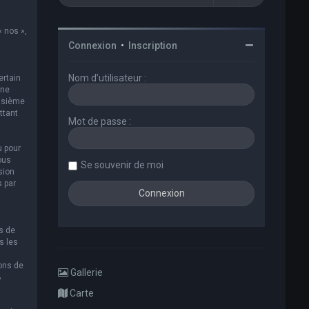
« nos »,
Connexion
•
Inscription
Nom d’utilisateur :
ertain
 ne
oisième
ttant
Mot de passe :
u pour
ous
Se souvenir de moi
sion
s par
s de
s les
ions de
Gallerie
B
Carte