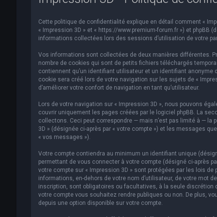
Cette politique de confidentialité explique en détail comment « Impre
« Impression 3D » et « https://www.premium-forum.fr ») et phpBB (dés
informations collectées lors des sessions d’utilisation de votre par
Vos informations sont collectées de deux manières différentes. Pr
nombre de cookies qui sont de petits fichiers téléchargés temporai
contiennent qu’un identifiant utilisateur et un identifiant anonym
cookie sera créé lors de votre navigation sur les sujets de « Impre
d’améliorer votre confort de navigation en tant qu’utilisateur.
Lors de votre navigation sur « Impression 3D », nous pouvons éga
couvrir uniquement les pages créées par le logiciel phpBB. La se
collectons. Ceci peut correspondre — mais n’est pas limité à — la p
3D » (désignée ci-après par « votre compte ») et les messages que 
« vos messages »).
Votre compte contiendra au minimum un identifiant unique (désigné
permettant de vous connecter à votre compte (désigné ci-après par
votre compte sur « Impression 3D » sont protégées par les lois de 
informations, en-dehors de votre nom d’utilisateur, de votre mot de
inscription, sont obligatoires ou facultatives, à la seule discréti
votre compte vous souhaitez rendre publiques ou non. De plus, vou
depuis une option disponible sur votre compte.