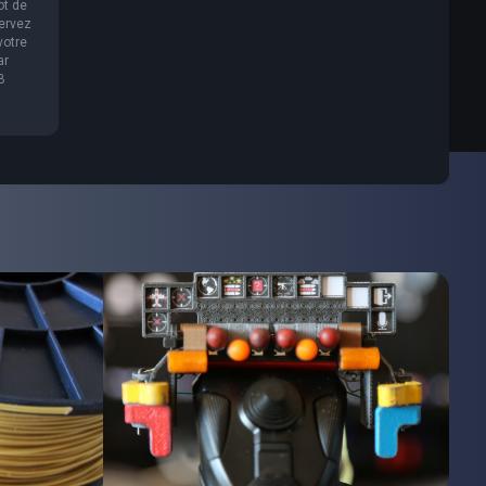
ot de
servez
votre
ar
B