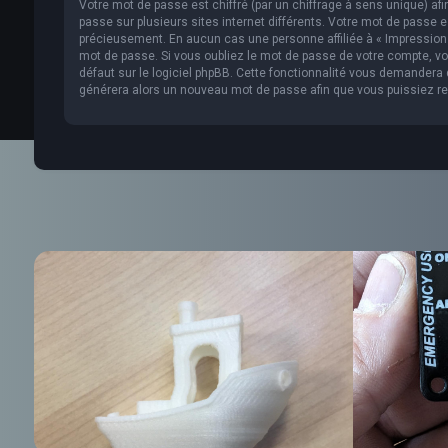
Votre mot de passe est chiffré (par un chiffrage à sens unique) af
passe sur plusieurs sites internet différents. Votre mot de passe 
précieusement. En aucun cas une personne affiliée à « Impression 
mot de passe. Si vous oubliez le mot de passe de votre compte, vou
défaut sur le logiciel phpBB. Cette fonctionnalité vous demandera de
générera alors un nouveau mot de passe afin que vous puissiez re