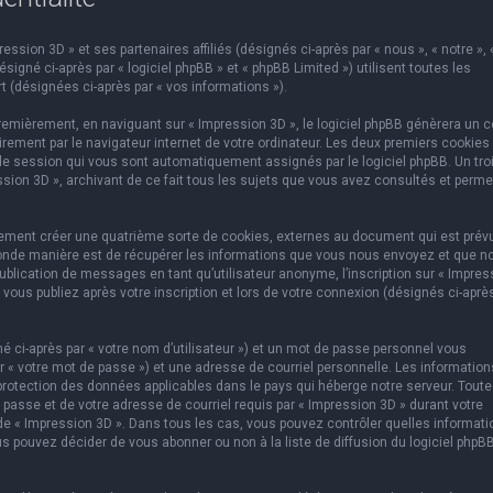
ssion 3D » et ses partenaires affiliés (désignés ci-après par « nous », « notre », 
igné ci-après par « logiciel phpBB » et « phpBB Limited ») utilisent toutes les
t (désignées ci-après par « vos informations »).
emièrement, en naviguant sur « Impression 3D », le logiciel phpBB génèrera un c
rement par le navigateur internet de votre ordinateur. Les deux premiers cookies
e de session qui vous sont automatiquement assignés par le logiciel phpBB. Un tr
ssion 3D », archivant de ce fait tous les sujets que vous avez consultés et perme
lement créer une quatrième sorte de cookies, externes au document qui est prév
conde manière est de récupérer les informations que vous nous envoyez et que n
ublication de messages en tant qu’utilisateur anonyme, l’inscription sur « Impres
vous publiez après votre inscription et lors de votre connexion (désignés ci-aprè
 ci-après par « votre nom d’utilisateur ») et un mot de passe personnel vous
 « votre mot de passe ») et une adresse de courriel personnelle. Les information
protection des données applicables dans le pays qui héberge notre serveur. Toute
 passe et de votre adresse de courriel requis par « Impression 3D » durant votre
on de « Impression 3D ». Dans tous les cas, vous pouvez contrôler quelles informat
s pouvez décider de vous abonner ou non à la liste de diffusion du logiciel phpB