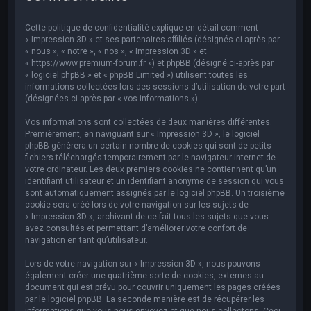
e
r
Cette politique de confidentialité explique en détail comment
c
« Impression 3D » et ses partenaires affiliés (désignés ci-après par
« nous », « notre », « nos », « Impression 3D » et
h
« https://www.premium-forum.fr ») et phpBB (désigné ci-après par
« logiciel phpBB » et « phpBB Limited ») utilisent toutes les
e
informations collectées lors des sessions d’utilisation de votre part
r
(désignées ci-après par « vos informations »).
Vos informations sont collectées de deux manières différentes.
Premièrement, en naviguant sur « Impression 3D », le logiciel
phpBB génèrera un certain nombre de cookies qui sont de petits
fichiers téléchargés temporairement par le navigateur internet de
votre ordinateur. Les deux premiers cookies ne contiennent qu’un
identifiant utilisateur et un identifiant anonyme de session qui vous
sont automatiquement assignés par le logiciel phpBB. Un troisième
cookie sera créé lors de votre navigation sur les sujets de
« Impression 3D », archivant de ce fait tous les sujets que vous
avez consultés et permettant d’améliorer votre confort de
navigation en tant qu’utilisateur.
Lors de votre navigation sur « Impression 3D », nous pouvons
également créer une quatrième sorte de cookies, externes au
document qui est prévu pour couvrir uniquement les pages créées
par le logiciel phpBB. La seconde manière est de récupérer les
informations que vous nous envoyez et que nous collectons. Ceci