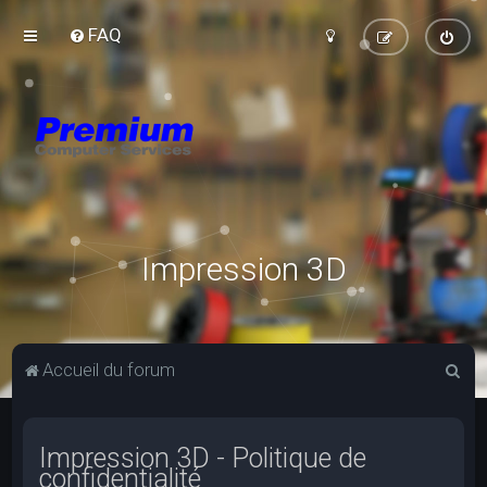
FAQ
Impression 3D
R
Accueil du forum
e
c
Impression 3D - Politique de
h
confidentialité