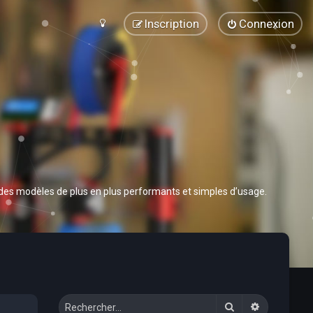
Inscription
Connexion
 des modèles de plus en plus performants et simples d’usage.
Rechercher
Recherche 