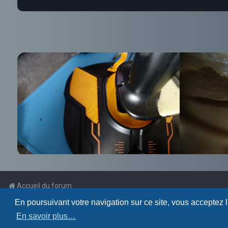
Accueil du forum
En poursuivant votre navigation sur ce site, vous acceptez 
Powered by
phpBB
™
En savoir plus…
Traduction française officielle
©
Qiaeru