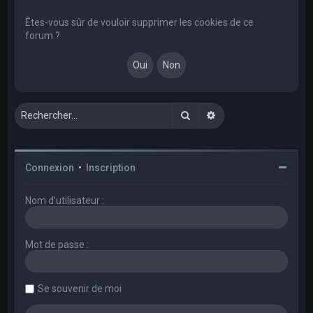
e
r
Êtes-vous sûr de vouloir supprimer les cookies de ce
forum ?
c
h
e
r
Rechercher
Recherche avancée
Connexion
•
Inscription
Nom d’utilisateur :
Mot de passe :
Se souvenir de moi