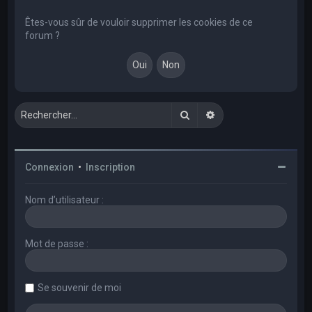
e
r
Êtes-vous sûr de vouloir supprimer les cookies de ce
forum ?
c
h
e
r
Rechercher
Recherche avancée
Connexion
•
Inscription
Nom d’utilisateur :
Mot de passe :
Se souvenir de moi