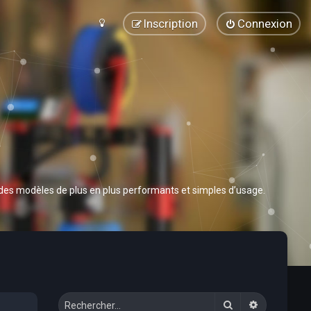
Inscription
Connexion
 des modèles de plus en plus performants et simples d’usage.
Rechercher
Recherche 