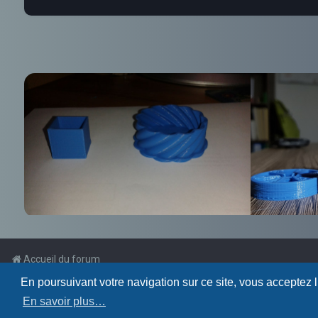
Accueil du forum
En poursuivant votre navigation sur ce site, vous acceptez 
Powered by
phpBB
™
En savoir plus…
Traduction française officielle
©
Qiaeru