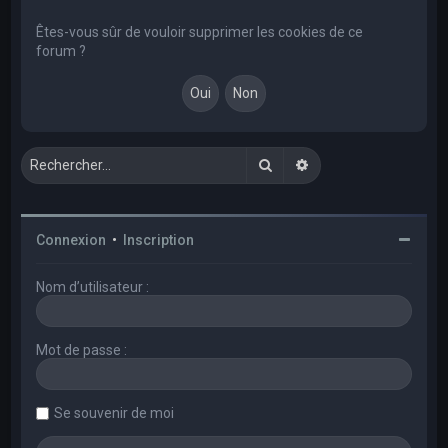
e
r
Êtes-vous sûr de vouloir supprimer les cookies de ce
forum ?
c
h
e
r
Rechercher
Recherche avancée
Connexion
•
Inscription
Nom d’utilisateur :
Mot de passe :
Se souvenir de moi