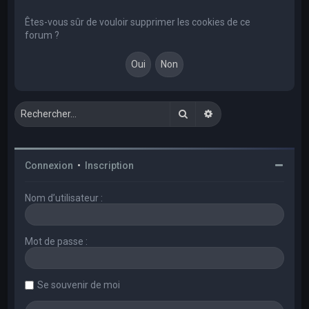
e
r
Êtes-vous sûr de vouloir supprimer les cookies de ce
forum ?
c
h
e
r
Rechercher
Recherche avancée
Connexion
•
Inscription
Nom d’utilisateur :
Mot de passe :
Se souvenir de moi