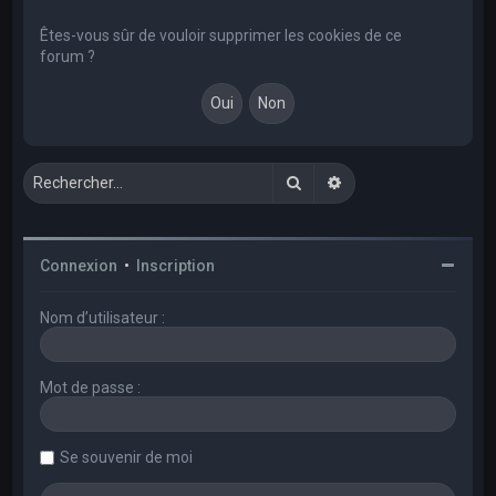
e
r
Êtes-vous sûr de vouloir supprimer les cookies de ce
forum ?
c
h
e
r
Rechercher
Recherche avancée
Connexion
•
Inscription
Nom d’utilisateur :
Mot de passe :
Se souvenir de moi