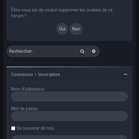
e
r
Êtes-vous sûr de vouloir supprimer les cookies de ce
forum ?
c
h
e
r
Rechercher
Recherche avancée
Connexion
•
Inscription
Nom d’utilisateur :
Mot de passe :
Se souvenir de moi