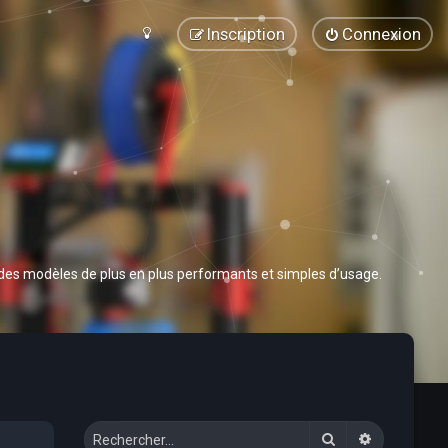
Inscription
Connexion
 des modèles de plus en plus performants et simples d’usage.
Rechercher
Recherche 