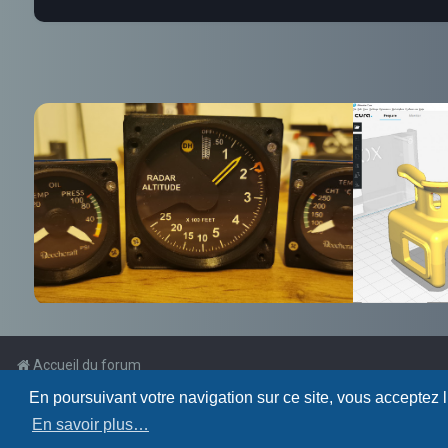
Accueil du forum
En poursuivant votre navigation sur ce site, vous acceptez 
Powered by
phpBB
™
En savoir plus…
Traduction française officielle
©
Qiaeru