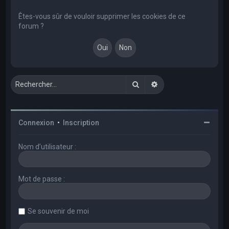
e
r
Êtes-vous sûr de vouloir supprimer les cookies de ce
forum ?
c
h
e
r
Rechercher
Recherche avancée
Connexion
•
Inscription
Nom d’utilisateur :
Mot de passe :
Se souvenir de moi