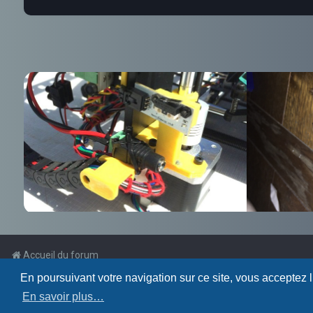
Accueil du forum
En poursuivant votre navigation sur ce site, vous acceptez 
Powered by
phpBB
™
En savoir plus…
Traduction française officielle
©
Qiaeru