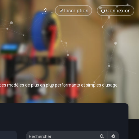
Inscription
Connexion
 des modèles de plus en plus performants et simples d’usage.
Rechercher
Recherche 