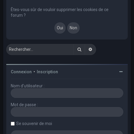
e
r
Êtes-vous sûr de vouloir supprimer les cookies de ce
forum ?
c
h
e
r
Rechercher
Recherche avancée
Connexion
•
Inscription
Nom d’utilisateur :
Mot de passe :
Se souvenir de moi