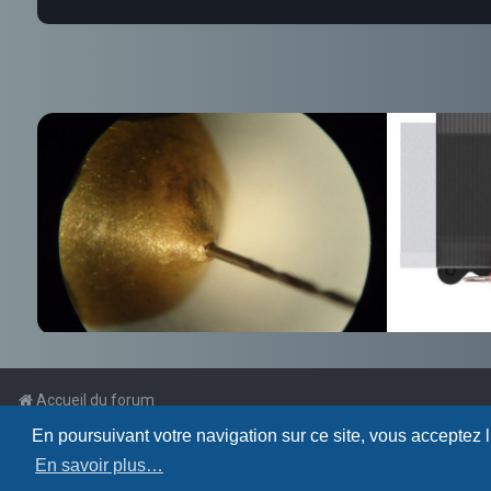
Accueil du forum
En poursuivant votre navigation sur ce site, vous acceptez 
Powered by
phpBB
™
En savoir plus…
Traduction française officielle
©
Qiaeru