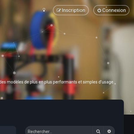
Inscription
Connexion
 des modèles de plus en plus performants et simples d’usage.
Rechercher
Recherche 