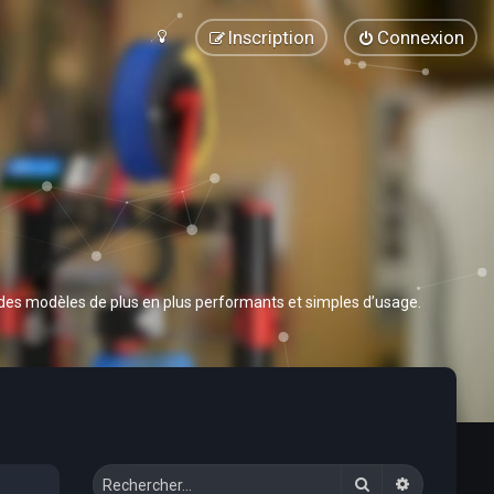
Inscription
Connexion
 des modèles de plus en plus performants et simples d’usage.
Rechercher
Recherche 