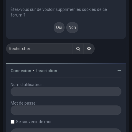
e
r
Êtes-vous sûr de vouloir supprimer les cookies de ce
forum ?
c
h
e
r
Rechercher
Recherche avancée
Connexion
•
Inscription
Nom d’utilisateur :
Mot de passe :
Se souvenir de moi