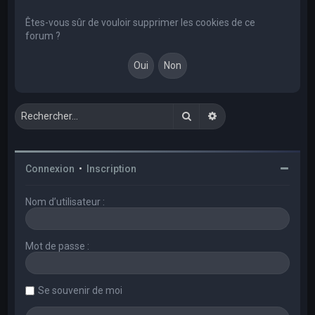
e
r
Êtes-vous sûr de vouloir supprimer les cookies de ce
forum ?
c
h
e
r
Rechercher
Recherche avancée
Connexion
•
Inscription
Nom d’utilisateur :
Mot de passe :
Se souvenir de moi