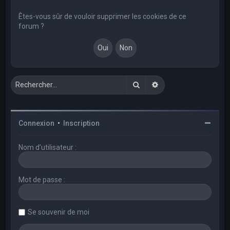
e
r
Êtes-vous sûr de vouloir supprimer les cookies de ce
forum ?
c
h
e
r
Rechercher
Recherche avancée
Connexion
•
Inscription
Nom d’utilisateur :
Mot de passe :
Se souvenir de moi