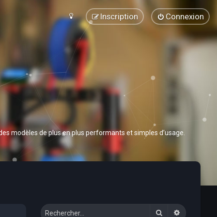
Inscription
Connexion
 des modèles de plus en plus performants et simples d’usage.
Rechercher
Recherche 