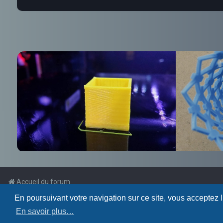
Accueil du forum
En poursuivant votre navigation sur ce site, vous acceptez 
Powered by
phpBB
™
En savoir plus…
Traduction française officielle
©
Qiaeru