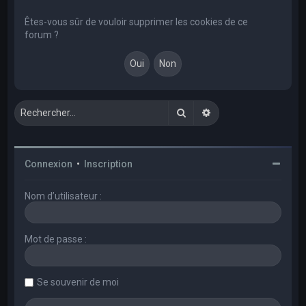
e
r
Êtes-vous sûr de vouloir supprimer les cookies de ce
forum ?
c
h
e
r
Rechercher
Recherche avancée
Connexion
•
Inscription
Nom d’utilisateur :
Mot de passe :
Se souvenir de moi