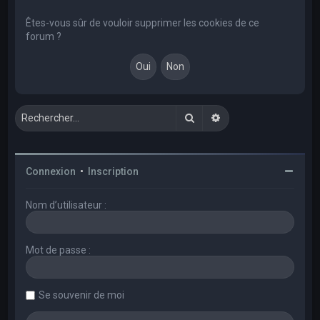
e
r
Êtes-vous sûr de vouloir supprimer les cookies de ce
forum ?
c
h
e
r
Rechercher
Recherche avancée
Connexion
•
Inscription
Nom d’utilisateur :
Mot de passe :
Se souvenir de moi