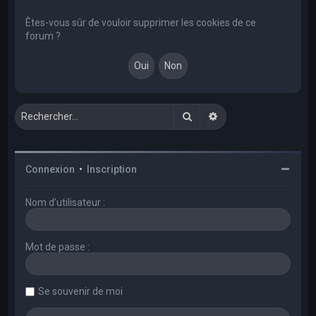
e
r
Êtes-vous sûr de vouloir supprimer les cookies de ce
forum ?
c
h
e
r
Rechercher
Recherche avancée
Connexion
•
Inscription
Nom d’utilisateur :
Mot de passe :
Se souvenir de moi