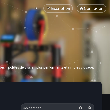
Inscription
Connexion
 des modèles de plus en plus performants et simples d’usage.
Rechercher
Recherche 