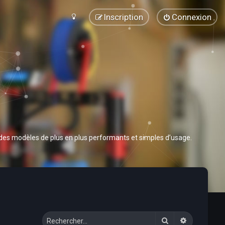
Inscription
Connexion
 des modèles de plus en plus performants et simples d’usage.
Rechercher
Recherche 