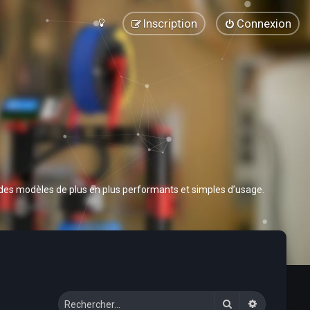
Inscription
Connexion
 des modèles de plus en plus performants et simples d’usage.
Rechercher
Recherche 