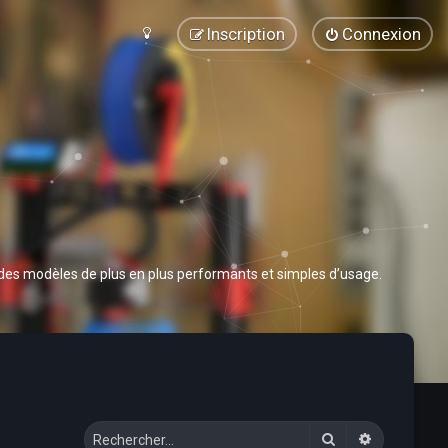
Inscription
Connexion
 des modèles de plus en plus performants et simples d’usage.
Rechercher
Recherche 