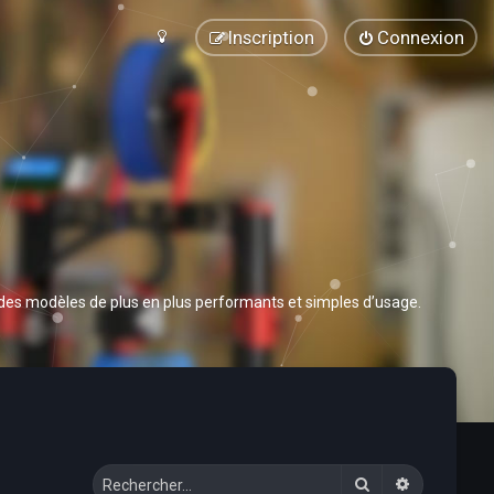
Inscription
Connexion
 des modèles de plus en plus performants et simples d’usage.
Rechercher
Recherche 