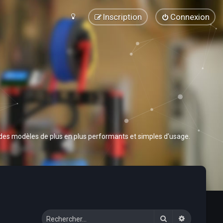
Inscription
Connexion
 des modèles de plus en plus performants et simples d’usage.
Rechercher
Recherche 