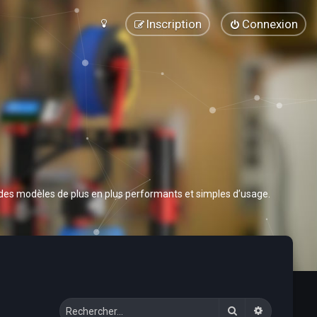
Inscription
Connexion
 des modèles de plus en plus performants et simples d’usage.
Rechercher
Recherche 