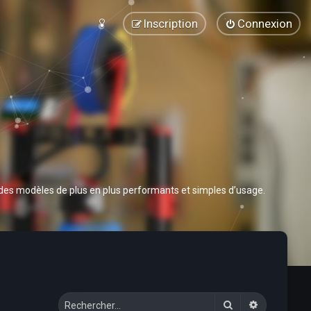
Inscription
Connexion
 des modèles de plus en plus performants et simples d’usage.
Rechercher
Recherche 