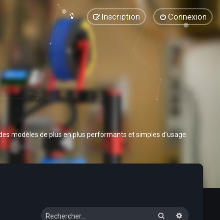
Inscription
Connexion
 des modèles de plus en plus performants et simples d’usage.
Rechercher
Recherche 