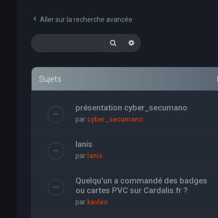
Aller sur la recherche avancée
Rechercher
Recherche avancée
Sujets
présentation cyber_secumano
par
cyber_secumano
Ianis
par
Ianis
Quelqu'un a commandé des badges
ou cartes PVC sur Cardalis.fr ?
par
kavleo