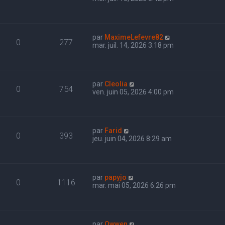
par
MaximeLefevre82
0
277
mar. juil. 14, 2026 3:18 pm
par
Cleolia
0
754
ven. juin 05, 2026 4:00 pm
par
Farid
0
393
jeu. juin 04, 2026 8:29 am
par
papyjo
0
1116
mar. mai 05, 2026 6:26 pm
par
Owwen