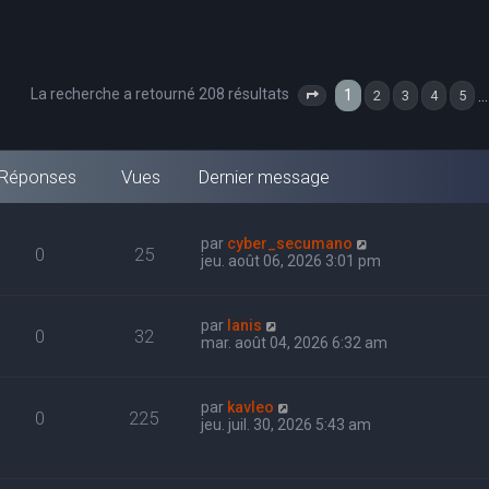
La recherche a retourné 208 résultats
1
…
2
3
4
5
Page
1
sur
7
Réponses
Vues
Dernier message
par
cyber_secumano
0
25
jeu. août 06, 2026 3:01 pm
par
Ianis
0
32
mar. août 04, 2026 6:32 am
par
kavleo
0
225
jeu. juil. 30, 2026 5:43 am