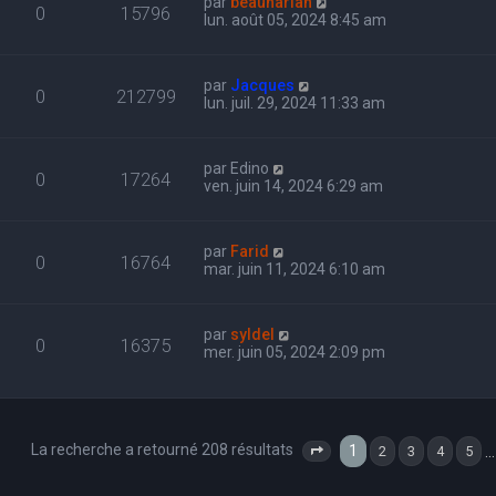
par
beauharlan
0
15796
lun. août 05, 2024 8:45 am
par
Jacques
0
212799
lun. juil. 29, 2024 11:33 am
par
Edino
0
17264
ven. juin 14, 2024 6:29 am
par
Farid
0
16764
mar. juin 11, 2024 6:10 am
par
syldel
0
16375
mer. juin 05, 2024 2:09 pm
La recherche a retourné 208 résultats
1
…
2
3
4
5
Page
1
sur
7