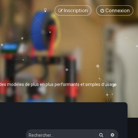
Inscription
Connexion
 des modèles de plus en plus performants et simples d’usage.
Rechercher
Recherche 