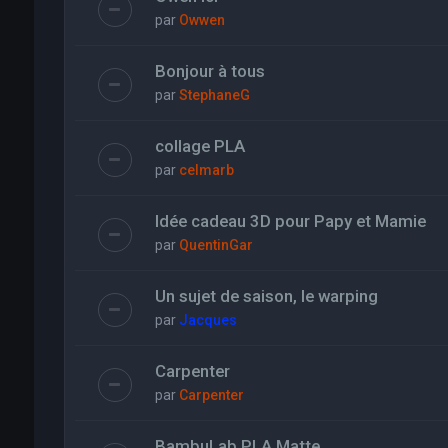
par
Owwen
Bonjour à tous
par
StephaneG
collage PLA
par
celmarb
Idée cadeau 3D pour Papy et Mamie
par
QuentinGar
Un sujet de saison, le warping
par
Jacques
Carpenter
par
Carpenter
BambuLab PLA Matte