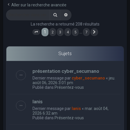
e
Aller sur la recherche avancée
r
Rechercher
Recherche avancée
c
La recherche a retourné 208 résultats
h
1
…
2
3
4
5
7
e
Page
1
sur
7
Suivant
r
Sujets
présentation cyber_secumano
Dernier message par
cyber_secumano
«
jeu.
août 06, 2026 3:01 pm
Publié dans
Présentez-vous
Ianis
Dernier message par
Ianis
«
mar. août 04,
2026 6:32 am
Publié dans
Présentez-vous