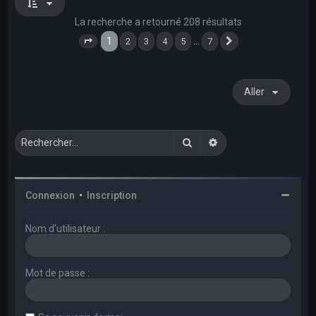
La recherche a retourné 208 résultats
1
…
2
3
4
5
7
Page
1
sur
7
Suivant
Aller
Rechercher
Recherche avancée
Connexion
•
Inscription
Nom d’utilisateur :
Mot de passe :