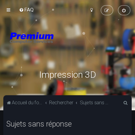
FAQ
Impression 3D
R
Accueil du forum
Rechercher
Sujets sans réponse
e
c
Sujets sans réponse
h