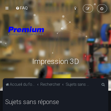
FAQ
Impression 3D
R
Accueil du forum
Rechercher
Sujets sans réponse
e
c
Sujets sans réponse
h