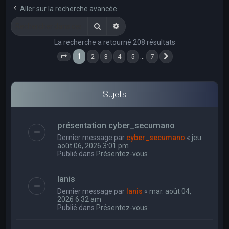
e
Aller sur la recherche avancée
r
Rechercher
Recherche avancée
c
La recherche a retourné 208 résultats
h
1
…
2
3
4
5
7
e
Page
1
sur
7
Suivant
r
Sujets
présentation cyber_secumano
Dernier message par
cyber_secumano
«
jeu.
août 06, 2026 3:01 pm
Publié dans
Présentez-vous
Ianis
Dernier message par
Ianis
«
mar. août 04,
2026 6:32 am
Publié dans
Présentez-vous