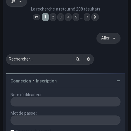
La recherche a retourné 208 résultats
1
…
2
3
4
5
7
Page
1
sur
7
Suivant
Aller
Rechercher
Recherche avancée
Connexion
•
Inscription
Nom d’utilisateur :
Mot de passe :