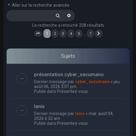
e
Aller sur la recherche avancée
r
Rechercher
Recherche avancée
c
La recherche a retourné 208 résultats
h
1
…
2
3
4
5
7
e
Page
1
sur
7
Suivant
r
Sujets
présentation cyber_secumano
Dernier message par
cyber_secumano
«
jeu.
août 06, 2026 3:01 pm
Publié dans
Présentez-vous
Ianis
Dernier message par
Ianis
«
mar. août 04,
2026 6:32 am
Publié dans
Présentez-vous