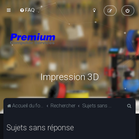
FAQ
Impression 3D
R
Accueil du forum
Rechercher
Sujets sans réponse
e
c
Sujets sans réponse
h