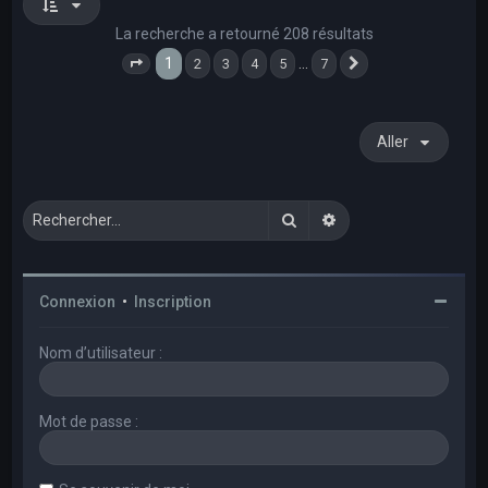
La recherche a retourné 208 résultats
1
…
2
3
4
5
7
Page
1
sur
7
Suivant
Aller
Rechercher
Recherche avancée
Connexion
•
Inscription
Nom d’utilisateur :
Mot de passe :