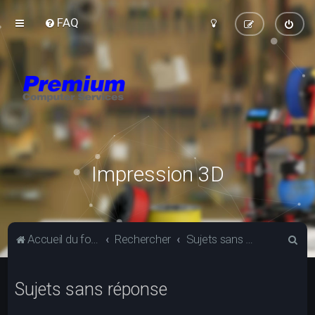
FAQ
Impression 3D
R
Accueil du forum
Rechercher
Sujets sans réponse
e
c
Sujets sans réponse
h