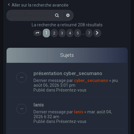
e
Aller sur la recherche avancée
r
Rechercher
Recherche avancée
c
La recherche a retourné 208 résultats
h
1
…
2
3
4
5
7
e
Page
1
sur
7
Suivant
r
Sujets
présentation cyber_secumano
Dernier message par
cyber_secumano
«
jeu.
août 06, 2026 3:01 pm
Publié dans
Présentez-vous
Ianis
Dernier message par
Ianis
«
mar. août 04,
2026 6:32 am
Publié dans
Présentez-vous