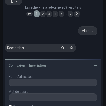
La recherche a retourné 208 résultats
1
…
2
3
4
5
7
Page
1
sur
7
Suivant
Aller
Rechercher
Recherche avancée
Connexion
•
Inscription
Nom d’utilisateur :
Mot de passe :