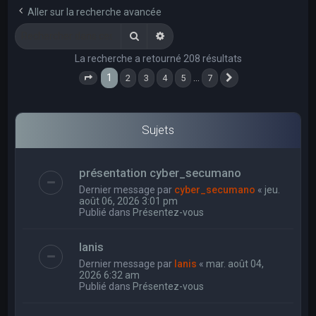
e
Aller sur la recherche avancée
r
Rechercher
Recherche avancée
c
La recherche a retourné 208 résultats
h
1
…
2
3
4
5
7
e
Page
1
sur
7
Suivant
r
Sujets
présentation cyber_secumano
Dernier message par
cyber_secumano
«
jeu.
août 06, 2026 3:01 pm
Publié dans
Présentez-vous
Ianis
Dernier message par
Ianis
«
mar. août 04,
2026 6:32 am
Publié dans
Présentez-vous