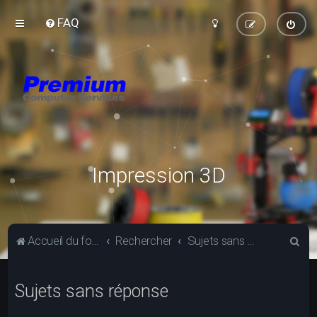
FAQ
Impression 3D
R
Accueil du forum
Rechercher
Sujets sans réponse
e
c
Sujets sans réponse
h