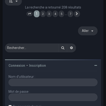
La recherche a retourné 208 résultats
1
…
2
3
4
5
7
Page
1
sur
7
Suivant
Aller
Rechercher
Recherche avancée
Connexion
•
Inscription
Nom d’utilisateur :
Mot de passe :