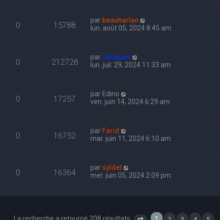
par
beauharlan
0
15788
lun. août 05, 2024 8:45 am
par
Jacques
0
212728
lun. juil. 29, 2024 11:33 am
par
Edino
0
17257
ven. juin 14, 2024 6:29 am
par
Farid
0
16752
mar. juin 11, 2024 6:10 am
par
syldel
0
16364
mer. juin 05, 2024 2:09 pm
La recherche a retourné 208 résultats
1
…
2
3
4
5