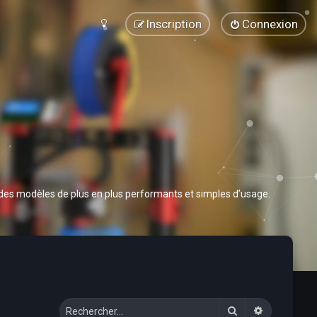
Inscription
Connexion
 des modèles de plus en plus performants et simples d’usage.
Rechercher
Recherche 