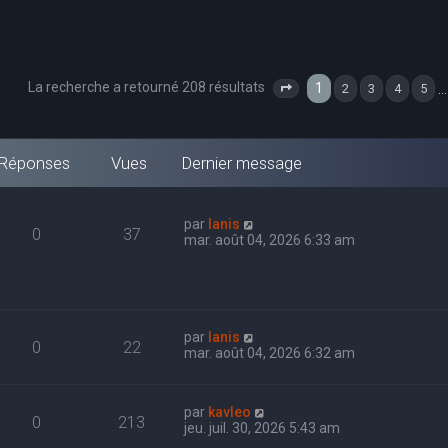
La recherche a retourné 208 résultats
1
…
2
3
4
5
Page
1
sur
7
Réponses
Vues
Dernier message
par
Ianis
0
37
mar. août 04, 2026 6:33 am
par
Ianis
0
22
mar. août 04, 2026 6:32 am
par
kavleo
0
213
jeu. juil. 30, 2026 5:43 am