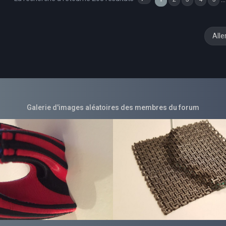
Page
1
sur
7
Alle
Galerie d'images aléatoires des membres du forum