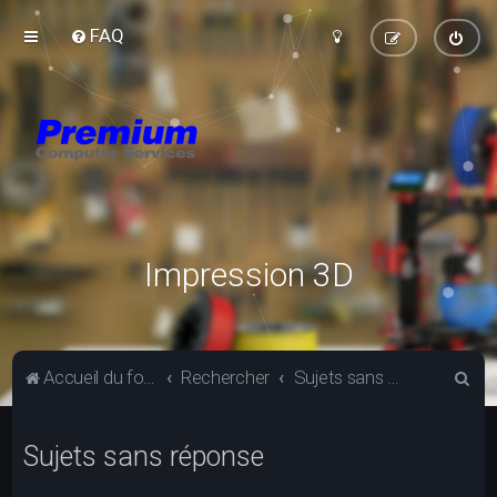
FAQ
Impression 3D
R
Accueil du forum
Rechercher
Sujets sans réponse
e
c
Sujets sans réponse
h