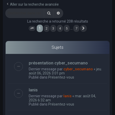
e
Aller sur la recherche avancée
r
Rechercher
Recherche avancée
c
La recherche a retourné 208 résultats
h
1
…
2
3
4
5
7
e
Page
1
sur
7
Suivant
r
Sujets
présentation cyber_secumano
Dernier message par
cyber_secumano
«
jeu.
août 06, 2026 3:01 pm
Publié dans
Présentez-vous
Ianis
Dernier message par
Ianis
«
mar. août 04,
2026 6:32 am
Publié dans
Présentez-vous