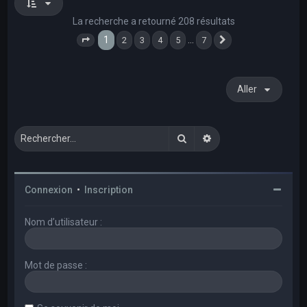
La recherche a retourné 208 résultats
1
…
2
3
4
5
7
Page
1
sur
7
Suivant
Aller
Rechercher
Recherche avancée
Connexion
•
Inscription
Nom d’utilisateur :
Mot de passe :